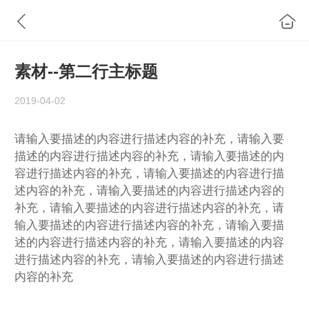
素材--第二行主标题
2019-04-02
请输入要描述的内容进行描述内容的补充，请输入要
描述的内容进行描述内容的补充，请输入要描述的内
容进行描述内容的补充，请输入要描述的内容进行描
述内容的补充，请输入要描述的内容进行描述内容的
补充，请输入要描述的内容进行描述内容的补充，请
输入要描述的内容进行描述内容的补充，请输入要描
述的内容进行描述内容的补充，请输入要描述的内容
进行描述内容的补充，请输入要描述的内容进行描述
内容的补充